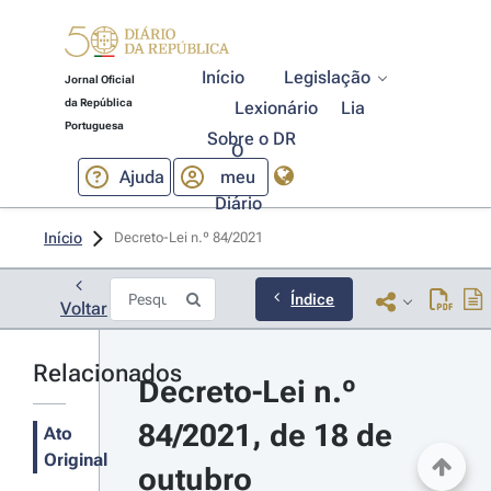
Início
Legislação
Jornal Oficial
da República
Lexionário
Lia
Portuguesa
Sobre o DR
O
Ajuda
meu
Diário
Início
Decreto-Lei n.º 84/2021 
Índice
Voltar
Relacionados
Decreto-Lei n.º 
84/2021, de 18 de 
Ato
Original
outubro