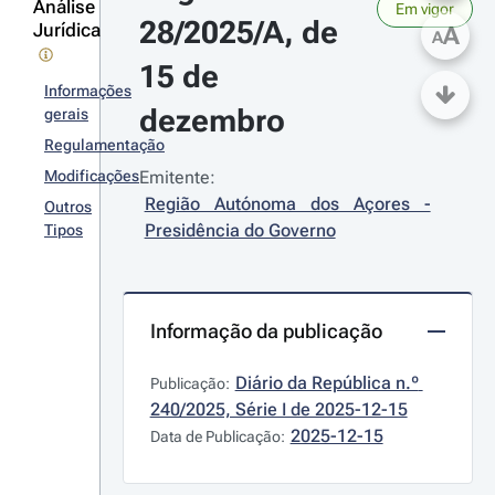
Análise
Em vigor
28/2025/A, de 
Jurídica
A
A
15 de 
Informações
dezembro
gerais
Regulamentação
Modificações
Emitente:
Região Autónoma dos Açores - 
Outros
Presidência do Governo
Tipos
Informação da publicação
Diário da República n.º 
Publicação:
240/2025, Série I de 2025-12-15
2025-12-15
Data de Publicação: