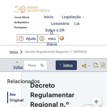
Início
Legislação
Jornal Oficial
da República
Lexionário
Lia
Portuguesa
Sobre o DR
O
Ajuda
meu
Diário
Início
Decreto Regulamentar Regional n.º 28/2025/A 
Índice
Voltar
Relacionados
Decreto 
Regulamentar 
Ato
Original
Regional n.º 