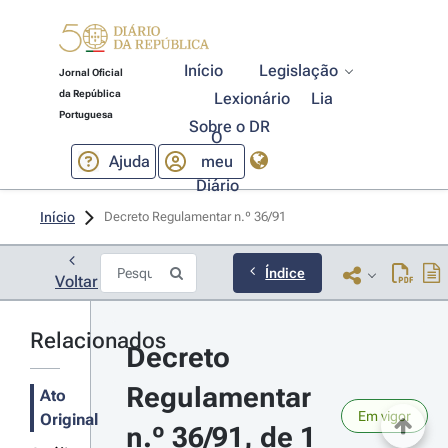
Início
Legislação
Jornal Oficial
da República
Lexionário
Lia
Portuguesa
Sobre o DR
O
Ajuda
meu
Diário
Início
Decreto Regulamentar n.º 36/91 
Índice
Voltar
Relacionados
Decreto 
Regulamentar 
Ato
Em vigor
Original
n.º 36/91, de 1 