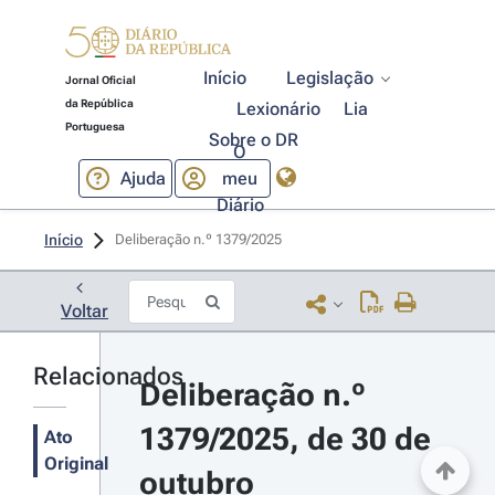
Início
Legislação
Jornal Oficial
da República
Lexionário
Lia
Portuguesa
Sobre o DR
O
Ajuda
meu
Diário
Início
Deliberação n.º 1379/2025 
Voltar
Relacionados
Deliberação n.º 
1379/2025, de 30 de 
Ato
Original
outubro