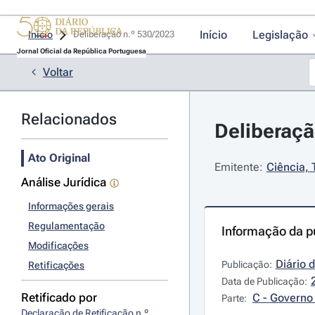
Início
Legislação
Início
Deliberação n.º 530/2023 
Jornal Oficial da República Portuguesa
Voltar
Relacionados
Deliberaçã
Ato Original
Emitente:
Ciência, 
Análise Jurídica
Informações gerais
Regulamentação
Informação da p
Modificações
Diário 
Publicação:
Retificações
Data de Publicação:
Retificado por
C - Governo 
Parte:
Declaração de Retificação n.º 