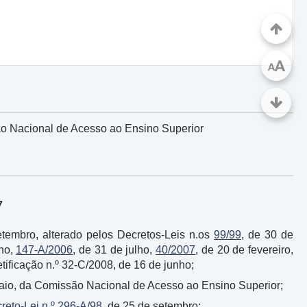
A
A
ão Nacional de Acesso ao Ensino Superior
7
etembro, alterado pelos Decretos-Leis n.os
99/99
, de 30 de
nho,
147-A/2006
, de 31 de julho,
40/2007
, de 20 de fevereiro,
etificação n.º 32-C/2008, de 16 de junho;
maio, da Comissão Nacional de Acesso ao Ensino Superior;
reto-Lei n.º 296-A/98
, de 25 de setembro;