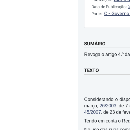
Data de Publicação:
C - Governo 
Parte:
SUMÁRIO
Revoga o artigo 4.º d
TEXTO
Considerando o dispo
março,
26/2003
, de 7
45/2007
, de 23 de fev
Tendo em conta o Re
No uso das suas compe