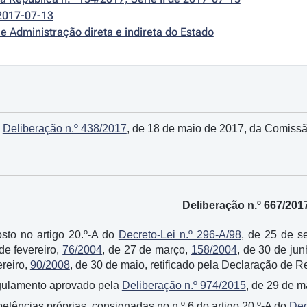
2017-07-13
e Administração direta e indireta do Estado
a
Deliberação n.º 438/2017
, de 18 de maio de 2017, da Comiss
Deliberação n.º 667/201
sto no artigo 20.º-A do
Decreto-Lei n.º 296-A/98
, de 25 de s
 de fevereiro,
76/2004
, de 27 de março,
158/2004
, de 30 de ju
ereiro,
90/2008
, de 30 de maio, retificado pela Declaração de R
gulamento aprovado pela
Deliberação n.º 974/2015
, de 29 de 
tências próprias, consignadas no n.º 6 do artigo 20.º-A do
Dec