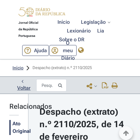
Início
Legislação
Jornal Oficial
da República
Lexionário
Lia
Portuguesa
Sobre o DR
O
Ajuda
meu
Diário
Início
Despacho (extrato) n.º 2110/2025 
Voltar
Relacionados
Despacho (extrato) 
n.º 2110/2025, de 14 
Ato
Original
de fevereiro