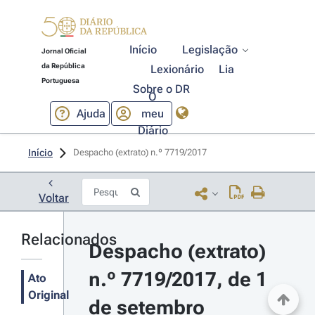
Início
Legislação
Jornal Oficial
da República
Lexionário
Lia
Portuguesa
Sobre o DR
O
Ajuda
meu
Diário
Início
Despacho (extrato) n.º 7719/2017 
Voltar
Relacionados
Despacho (extrato) 
n.º 7719/2017, de 1 
Ato
Original
de setembro