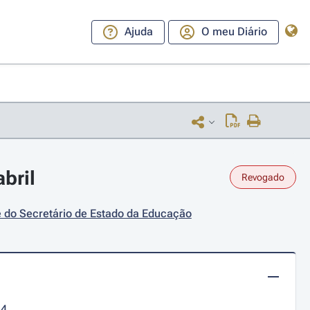
Ajuda
O meu Diário
bril
Revogado
e do Secretário de Estado da Educação
14