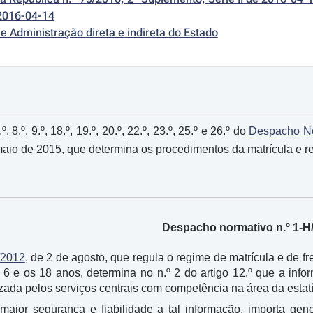
2016-04-14
e Administração direta e indireta do Estado
º, 8.º, 9.º, 18.º, 19.º, 20.º, 22.º, 23.º, 25.º e 26.º do
Despacho No
e maio de 2015, que determina os procedimentos da matrícula e 
Despacho normativo n.º 1-H
/2012
, de 2 de agosto, que regula o regime de matrícula e de f
 6 e os 18 anos, determina no n.º 2 do artigo 12.º que a in
izada pelos serviços centrais com competência na área da estat
 maior segurança e fiabilidade a tal informação, importa ge