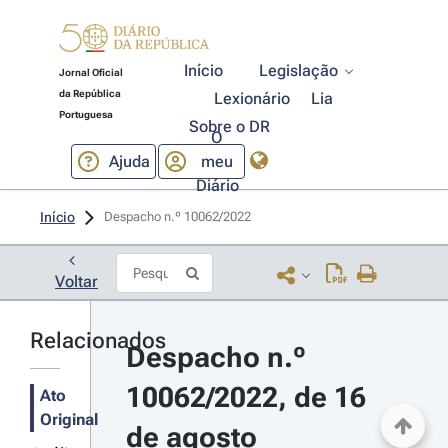
Início
Legislação
Jornal Oficial
da República
Lexionário
Lia
Portuguesa
Sobre o DR
O
Ajuda
meu
Diário
Início
Despacho n.º 10062/2022 
Voltar
Relacionados
Despacho n.º 
10062/2022, de 16 
Ato
Original
de agosto