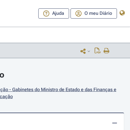
Ajuda
O meu Diário
ro
ão - Gabinetes do Ministro de Estado e das Finanças e 
ucação