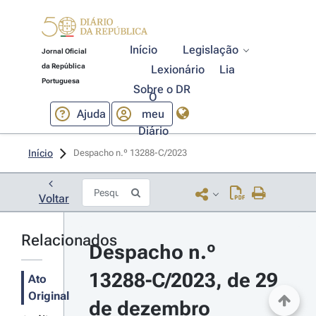
Início
Legislação
Jornal Oficial
da República
Lexionário
Lia
Portuguesa
Sobre o DR
O
Ajuda
meu
Diário
Início
Despacho n.º 13288-C/2023 
Voltar
Relacionados
Despacho n.º 
13288-C/2023, de 29 
Ato
Original
de dezembro