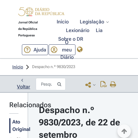
Início
Legislação
Jornal Oficial
da República
Lexionário
Lia
Portuguesa
Sobre o DR
O
Ajuda
meu
Diário
Início
Despacho n.º 9830/2023 
Voltar
Relacionados
Despacho n.º 
9830/2023, de 22 de 
Ato
Original
setembro