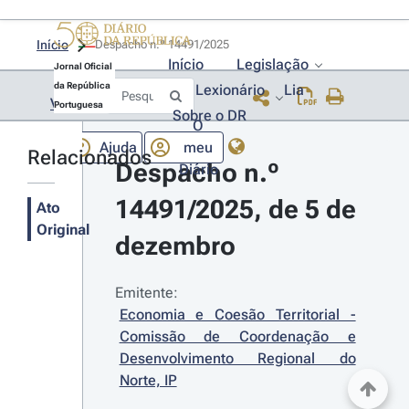
Início
Despacho n.º 14491/2025 
Início
Legislação
Jornal Oficial
da República
Lexionário
Lia
Voltar
Portuguesa
Sobre o DR
O
Ajuda
meu
Relacionados
Despacho n.º 
Diário
14491/2025, de 5 de 
Ato
Original
dezembro
Emitente:
Economia e Coesão Territorial - 
Comissão de Coordenação e 
Desenvolvimento Regional do 
Norte, IP