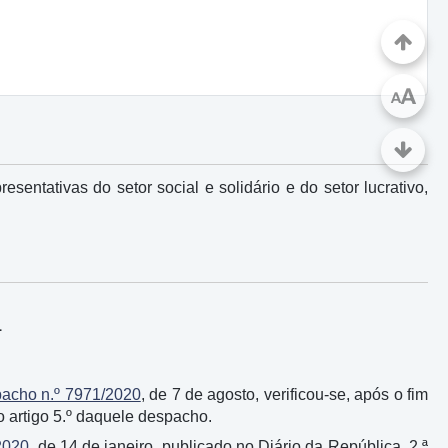
A
A
entativas do setor social e solidário e do setor lucrativo,
1
acho n.º 7971/2020
, de 7 de agosto, verificou-se, após o fim
o artigo 5.º daquele despacho.
2020
, de 14 de janeiro, publicado no Diário da República, 2.ª