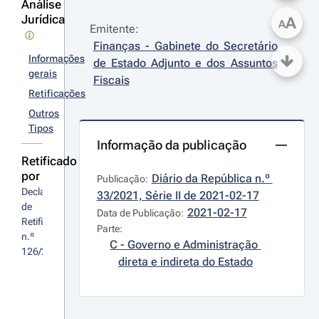
Análise
Jurídica
A
A
Emitente:
Finanças - Gabinete do Secretário 
Informações
de Estado Adjunto e dos Assuntos 
gerais
Fiscais
Retificações
Outros
Tipos
Informação da publicação
Retificado
por
Diário da República n.º 
Publicação:
Declaração 
33/2021, Série II de 2021-02-17
de 
2021-02-17
Data de Publicação:
Retificação 
Parte:
n.º 
C - Governo e Administração 
126/2021
direta e indireta do Estado