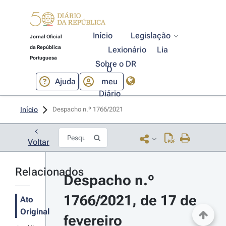
Início
Legislação
Jornal Oficial
da República
Lexionário
Lia
Portuguesa
Sobre o DR
O
Ajuda
meu
Diário
Início
Despacho n.º 1766/2021 
Voltar
Relacionados
Despacho n.º 
1766/2021, de 17 de 
Ato
Original
fevereiro