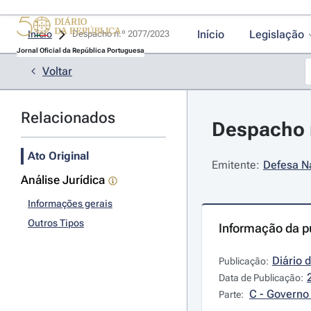
Início
Legislação
Início
Despacho n.º 2077/2023 
Jornal Oficial da República Portuguesa
Voltar
Relacionados
Despacho n
Ato Original
Emitente:
Defesa Na
Análise Jurídica
Informações gerais
Outros Tipos
Informação da p
Diário 
Publicação:
Data de Publicação:
C - Governo 
Parte: