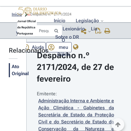
Início
Despacho n.º 2171/2024 
Início
Legislação
Jornal Oficial
da República
Lexionário
Lia
Voltar
Portuguesa
Sobre o DR
O
Ajuda
meu
Relacionados
Despacho n.º 
Diário
2171/2024, de 27 de 
Ato
Original
fevereiro
Emitente:
Administração Interna e Ambiente e 
Ação Climática - Gabinetes da 
Secretária de Estado da Proteção 
Civil e do Secretário de Estado da 
Conservação da Natureza e 