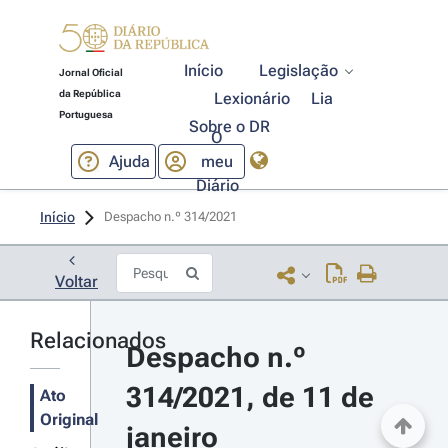
Início
Legislação
Jornal Oficial
da República
Lexionário
Lia
Portuguesa
Sobre o DR
O
Ajuda
meu
Diário
Início
Despacho n.º 314/2021 
Voltar
Relacionados
Despacho n.º 
314/2021, de 11 de 
Ato
Original
janeiro