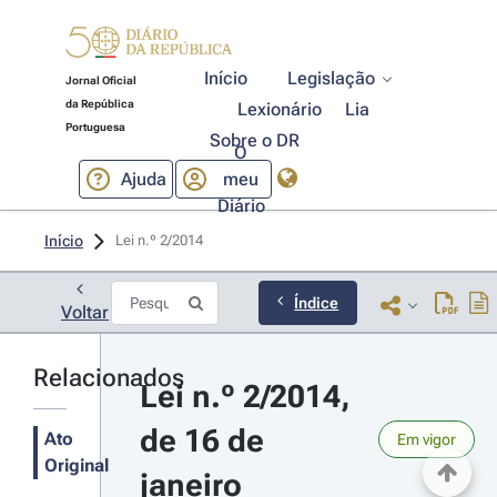
Início
Legislação
Jornal Oficial
da República
Lexionário
Lia
Portuguesa
Sobre o DR
O
Ajuda
meu
Diário
Início
Lei n.º 2/2014 
Índice
Voltar
Relacionados
Lei n.º 2/2014, 
de 16 de 
Ato
Em vigor
Original
janeiro