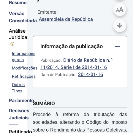
Resumo
A
A
Emitente:
Versão
Assembleia da República
Consolidada
Análise
Jurídica
Informação da publicação
Informações
gerais
Diário da República n.º 
Publicação:
11/2014, Série I de 2014-01-16
Modificações
2014-01-16
Data de Publicação:
Retificações
Outros
Tipos
Parlamento
SUMÁRIO
Decisões
Procede à reforma da tributação das
Judiciais
sociedades, alterando o Código do Imposto
sobre o Rendimento das Pessoas Coletivas,
Retificado