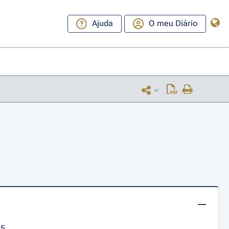
Ajuda
O meu Diário
15