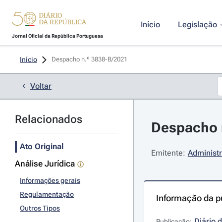
Início
Legislação
Jornal Oficial da República Portuguesa
Início
Despacho n.º 3838-B/2021 
Voltar
Relacionados
Despacho n
Ato Original
Emitente:
Administr
Análise Jurídica
Informações gerais
Regulamentação
Informação da p
Outros Tipos
Diário 
Publicação: