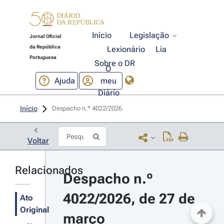
Início
Legislação
Jornal Oficial
da República
Lexionário
Lia
Portuguesa
Sobre o DR
O
Ajuda
meu
Diário
Início
Despacho n.º 4022/2026 
Voltar
Relacionados
Despacho n.º 
4022/2026, de 27 de 
Ato
Original
março