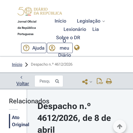
Início
Legislação
Jornal Oficial
da República
Lexionário
Lia
Portuguesa
Sobre o DR
O
Ajuda
meu
Diário
Início
Despacho n.º 4612/2026 
Voltar
Relacionados
Despacho n.º 
4612/2026, de 8 de 
Ato
Original
abril