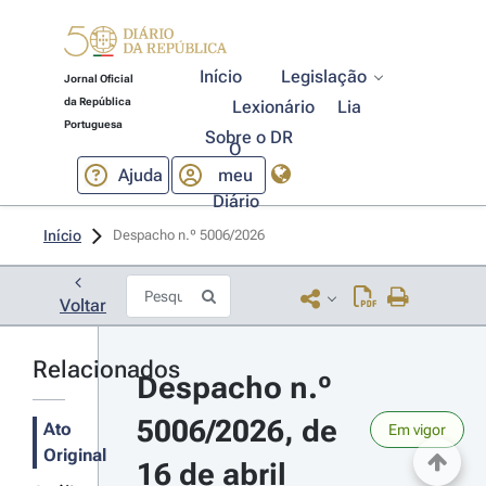
Início
Legislação
Jornal Oficial
da República
Lexionário
Lia
Portuguesa
Sobre o DR
O
Ajuda
meu
Diário
Início
Despacho n.º 5006/2026 
Voltar
Relacionados
Despacho n.º 
5006/2026, de 
Ato
Em vigor
Original
16 de abril