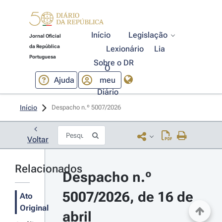
Início
Legislação
Jornal Oficial
da República
Lexionário
Lia
Portuguesa
Sobre o DR
O
Ajuda
meu
Diário
Início
Despacho n.º 5007/2026 
Voltar
Relacionados
Despacho n.º 
5007/2026, de 16 de 
Ato
Original
abril