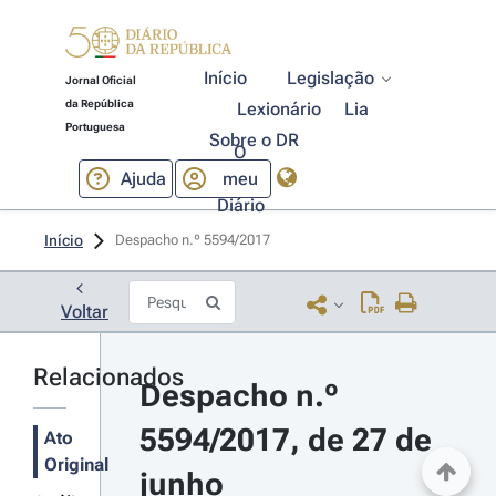
Início
Legislação
Jornal Oficial
da República
Lexionário
Lia
Portuguesa
Sobre o DR
O
Ajuda
meu
Diário
Início
Despacho n.º 5594/2017 
Voltar
Relacionados
Despacho n.º 
5594/2017, de 27 de 
Ato
Original
junho