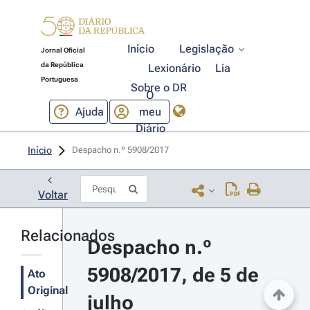
Início
Legislação
Jornal Oficial
da República
Lexionário
Lia
Portuguesa
Sobre o DR
O
Ajuda
meu
Diário
Início
Despacho n.º 5908/2017 
Voltar
Relacionados
Despacho n.º 
5908/2017, de 5 de 
Ato
Original
julho