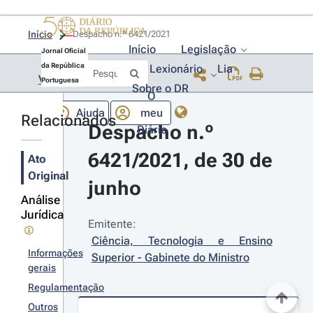
Início
Despacho n.º 6421/2021 
Início
Legislação
Jornal Oficial
da República
Lexionário
Lia
Voltar
Portuguesa
Sobre o DR
O
Ajuda
meu
Relacionados
Despacho n.º 
Diário
6421/2021, de 30 de 
Ato
Original
junho
Análise
Jurídica
Emitente:
Ciência, Tecnologia e Ensino 
Informações
Superior - Gabinete do Ministro
gerais
Regulamentação
Outros