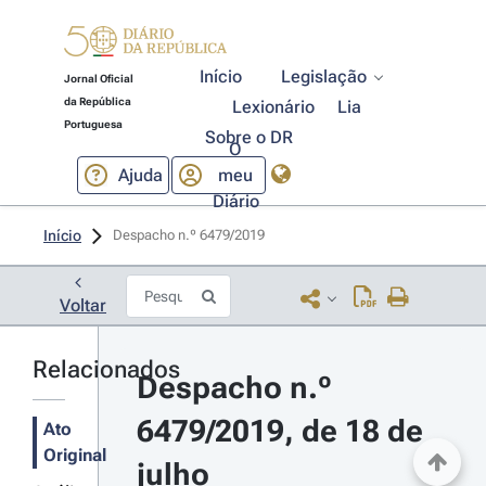
Início
Legislação
Jornal Oficial
da República
Lexionário
Lia
Portuguesa
Sobre o DR
O
Ajuda
meu
Diário
Início
Despacho n.º 6479/2019 
Voltar
Relacionados
Despacho n.º 
6479/2019, de 18 de 
Ato
Original
julho