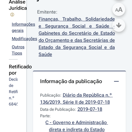
Análise
Jurídica
A
A
Emitente:
Finanças, Trabalho, Solidariedade 
Informações
e Segurança Social e Saúde - 
gerais
Gabinetes do Secretário de Estado 
Modificações
do Orçamento e das Secretárias de 
Outros
Estado da Segurança Social e da 
Tipos
Saúde
Retificado
por
Declaração 
Informação da publicação
de 
Retificação 
Diário da República n.º 
Publicação:
n.º 
136/2019, Série II de 2019-07-18
684/2019
2019-07-18
Data de Publicação:
Parte:
C - Governo e Administração 
direta e indireta do Estado