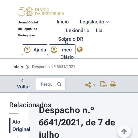
Início
Legislação
Jornal Oficial
da República
Lexionário
Lia
Portuguesa
Sobre o DR
O
Ajuda
meu
Diário
Início
Despacho n.º 6641/2021 
Voltar
Relacionados
Despacho n.º 
6641/2021, de 7 de 
Ato
Original
julho