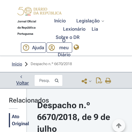
Início
Legislação
Jornal Oficial
da República
Lexionário
Lia
Portuguesa
Sobre o DR
O
Ajuda
meu
Diário
Início
Despacho n.º 6670/2018 
Voltar
Relacionados
Despacho n.º 
6670/2018, de 9 de 
Ato
Original
julho