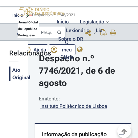
Início
Despacho n.º 7746/2021 
Início
Legislação
Jornal Oficial
da República
Lexionário
Lia
Voltar
Portuguesa
Sobre o DR
O
Ajuda
meu
Relacionados
Despacho n.º 
Diário
7746/2021, de 6 de 
Ato
Original
agosto
Emitente:
Instituto Politécnico de Lisboa
Informação da publicação