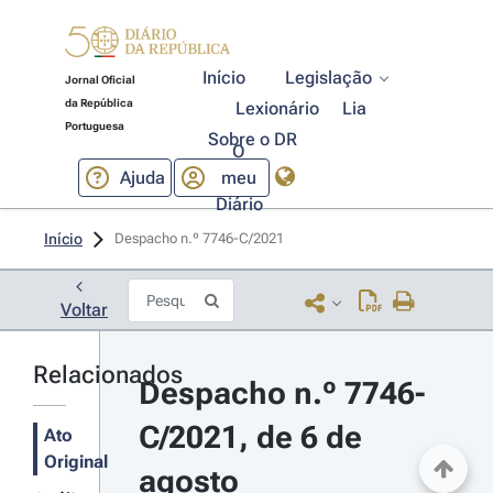
Início
Legislação
Jornal Oficial
da República
Lexionário
Lia
Portuguesa
Sobre o DR
O
Ajuda
meu
Diário
Início
Despacho n.º 7746-C/2021 
Voltar
Relacionados
Despacho n.º 7746-
C/2021, de 6 de 
Ato
Original
agosto