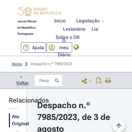
Início
Legislação
Jornal Oficial
da República
Lexionário
Lia
Portuguesa
Sobre o DR
O
Ajuda
meu
Diário
Início
Despacho n.º 7985/2023 
Voltar
Relacionados
Despacho n.º 
7985/2023, de 3 de 
Ato
Original
agosto