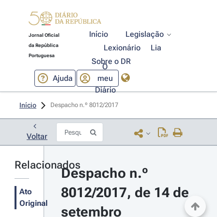
Início
Legislação
Jornal Oficial
da República
Lexionário
Lia
Portuguesa
Sobre o DR
O
Ajuda
meu
Diário
Início
Despacho n.º 8012/2017 
Voltar
Relacionados
Despacho n.º 
8012/2017, de 14 de 
Ato
Original
setembro