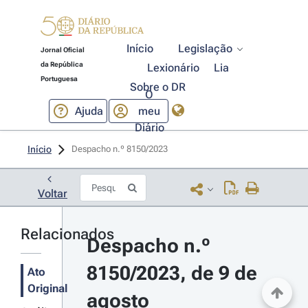
Início
Legislação
Jornal Oficial
da República
Lexionário
Lia
Portuguesa
Sobre o DR
O
Ajuda
meu
Diário
Início
Despacho n.º 8150/2023 
Voltar
Relacionados
Despacho n.º 
8150/2023, de 9 de 
Ato
Original
agosto