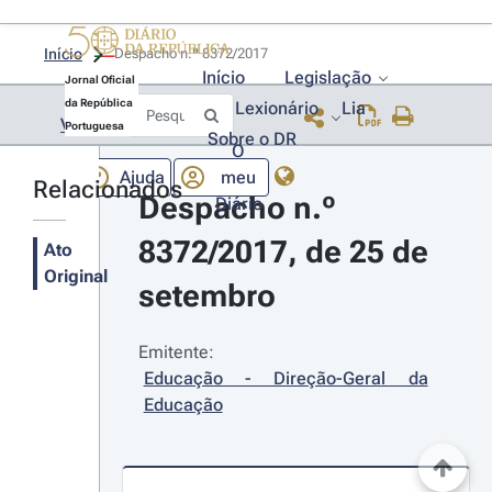
Início
Despacho n.º 8372/2017 
Início
Legislação
Jornal Oficial
da República
Lexionário
Lia
Voltar
Portuguesa
Sobre o DR
O
Ajuda
meu
Relacionados
Despacho n.º 
Diário
8372/2017, de 25 de 
Ato
Original
setembro
Emitente:
Educação - Direção-Geral da 
Educação