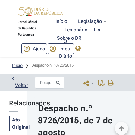
Início
Legislação
Jornal Oficial
da República
Lexionário
Lia
Portuguesa
Sobre o DR
O
Ajuda
meu
Diário
Início
Despacho n.º 8726/2015 
Voltar
Relacionados
Despacho n.º 
8726/2015, de 7 de 
Ato
Original
agosto