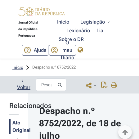
Início
Legislação
Jornal Oficial
da República
Lexionário
Lia
Portuguesa
Sobre o DR
O
Ajuda
meu
Diário
Início
Despacho n.º 8752/2022 
Voltar
Relacionados
Despacho n.º 
8752/2022, de 18 de 
Ato
Original
julho