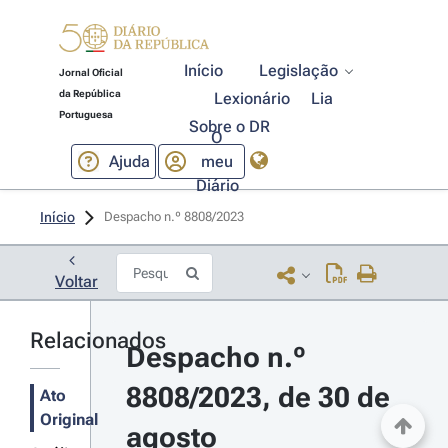
Início
Legislação
Jornal Oficial
da República
Lexionário
Lia
Portuguesa
Sobre o DR
O
Ajuda
meu
Diário
Início
Despacho n.º 8808/2023 
Voltar
Relacionados
Despacho n.º 
8808/2023, de 30 de 
Ato
Original
agosto