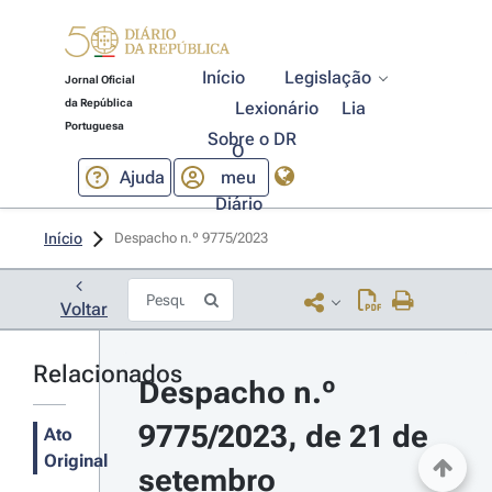
Início
Legislação
Jornal Oficial
da República
Lexionário
Lia
Portuguesa
Sobre o DR
O
Ajuda
meu
Diário
Início
Despacho n.º 9775/2023 
Voltar
Relacionados
Despacho n.º 
9775/2023, de 21 de 
Ato
Original
setembro