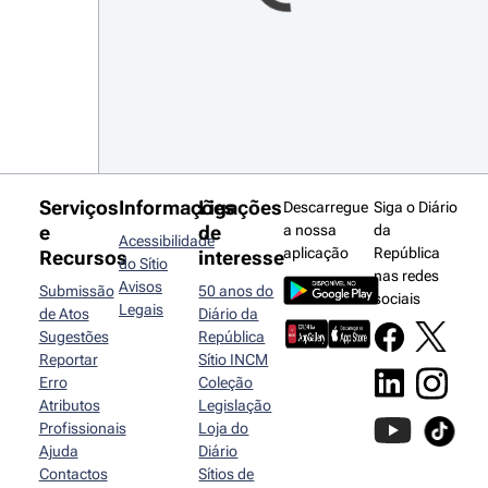
Serviços
Informações
Ligações
Descarregue
Siga o Diário
e
de
a nossa
da
Acessibilidade
aplicação
República
Recursos
interesse
do Sítio
nas redes
Avisos
Submissão
50 anos do
sociais
Legais
de Atos
Diário da
Sugestões
República
Reportar
Sítio INCM
Erro
Coleção
Atributos
Legislação
Profissionais
Loja do
Ajuda
Diário
Contactos
Sítios de