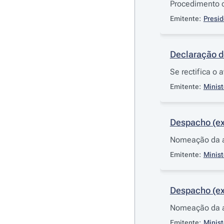
Procedimento c
Emitente:
Presid
Declaração d
Se rectifica o 
Emitente:
Minist
Despacho (ex
Nomeação da as
Emitente:
Minist
Despacho (ex
Nomeação da as
Emitente:
Minist