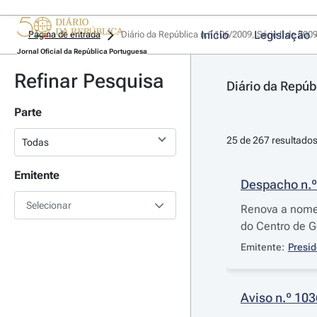
Início
Legislação
Página de entrada
Diário da República n.º 106/2009, Série II de 200
Jornal Oficial da República Portuguesa
Refinar Pesquisa
Diário da Repúbl
Parte
25 de 267 resultado
Emitente
Despacho n.º
Selecionar
Renova a nomea
do Centro de G
Emitente:
Presid
Aviso n.º 10