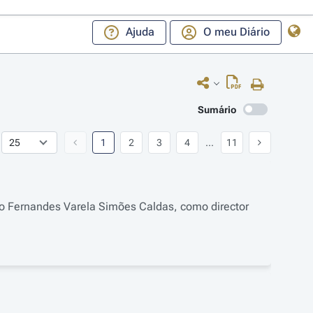
Ajuda
O meu Diário
Sumário
1
2
3
4
...
11
o Fernandes Varela Simões Caldas, como director