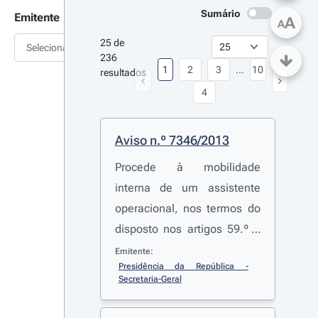
Sumário
Emitente
A
A
25 de 
Selecionar
236 
1
2
3
...
10
resultados
4
Aviso n.º 7346/2013
Procede à mobilidade
interna de um assistente
operacional, nos termos do
disposto nos artigos 59.º a
63.º, da
Lei n.º 12-A/2008
,
Emitente:
Presidência da República - 
de 27 de fevereiro
Secretaria-Geral