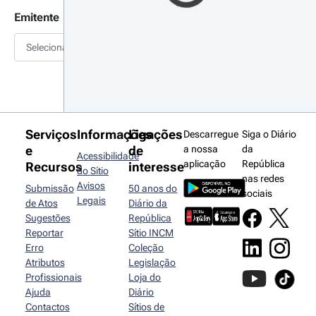
Emitente
Selecionar
Serviços
Informações
Ligações
Descarregue
Siga o Diário
e
de
a nossa
da
Acessibilidade
aplicação
República
Recursos
interesse
do Sítio
nas redes
Avisos
Submissão
50 anos do
sociais
Legais
de Atos
Diário da
Sugestões
República
Reportar
Sítio INCM
Erro
Coleção
Atributos
Legislação
Profissionais
Loja do
Ajuda
Diário
Contactos
Sítios de