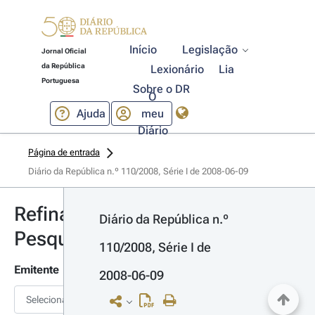
Início
Legislação
Jornal Oficial
da República
Lexionário
Lia
Portuguesa
Sobre o DR
O
Ajuda
meu
Diário
Página de entrada
Diário da República n.º 110/2008, Série I de 2008-06-09
Refinar
Diário da República n.º 
Pesquisa
110/2008, Série I de 
Emitente
2008-06-09
Selecionar