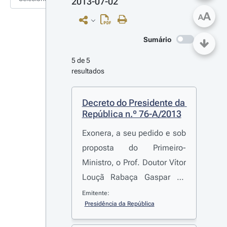
2013-07-02
A
A
Sumário
5 de 5 
resultados
Decreto do Presidente da 
República n.º 76-A/2013
Exonera, a seu pedido e sob
proposta do Primeiro-
Ministro, o Prof. Doutor Vítor
Louçã Rabaça Gaspar do
cargo de Ministro de Estado
Emitente:
Presidência da República
e das Finanças