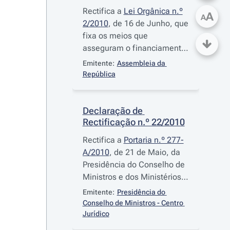
Rectifica a
Lei Orgânica n.º
A
A
2/2010
, de 16 de Junho, que
fixa os meios que
asseguram o financiamento
das iniciativas de apoio e
Emitente:
Assembleia da 
reconstrução na Região
República
Autónoma da Madeira na
sequência da intempérie de
Fevereiro de 2010, publicada
Declaração de 
Rectificação n.º 22/2010
no Diário da República, 1.ª
série, n.º 115, de 16 de
Rectifica a
Portaria n.º 277-
Junho de 2010
A/2010
, de 21 de Maio, da
Presidência do Conselho de
Ministros e dos Ministérios
das Finanças e da
Emitente:
Presidência do 
Administração Pública e do
Conselho de Ministros - Centro 
Ambiente e do Ordenamento
Jurídico
do Território, que