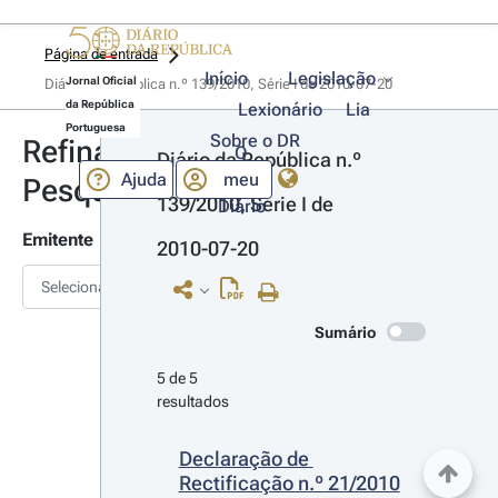
Página de entrada
Início
Legislação
Jornal Oficial
Diário da República n.º 139/2010, Série I de 2010-07-20
da República
Lexionário
Lia
Portuguesa
Sobre o DR
Refinar
O
Diário da República n.º 
Ajuda
meu
Pesquisa
139/2010, Série I de 
Diário
Emitente
2010-07-20
Selecionar
Sumário
5 de 5 
resultados
Declaração de 
Rectificação n.º 21/2010