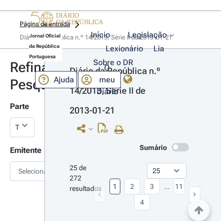
Página de entrada
Início
Legislação
Jornal Oficial
Diário da República n.º 14/2013, Série II de 2013-01-21
da República
Lexionário
Lia
Portuguesa
Sobre o DR
Refinar
O
Diário da República n.º 
Ajuda
meu
Pesquisa
14/2013, Série II de 
Diário
Parte
2013-01-21
Sumário
Emitente
25 de 
Selecionar
272 
1
2
3
...
11
resultados
4