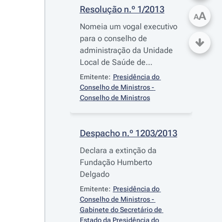
Resolução n.º 1/2013
A
A
Nomeia um vogal executivo
para o conselho de
administração da Unidade
Local de Saúde de
Matosinhos, E.P.E.
Emitente:
Presidência do 
Conselho de Ministros - 
Conselho de Ministros
Despacho n.º 1203/2013
Declara a extinção da
Fundação Humberto
Delgado
Emitente:
Presidência do 
Conselho de Ministros - 
Gabinete do Secretário de 
Estado da Presidência do 