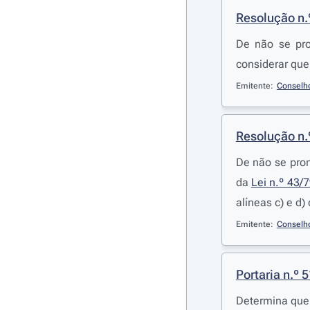
Resolução n.
De não se pro
considerar que
Emitente:
Conselh
Resolução n.
De não se pron
da
Lei n.º 43/
alíneas c) e d)
Emitente:
Conselh
Portaria n.º 
Determina que 